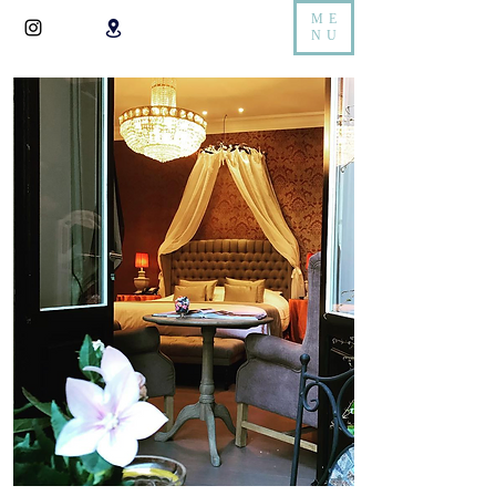
ME
NU